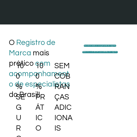
O
Registro de
Receber análise e orçamento do registro
Marca
mais
Baixe nosso E-BOOK Guia definitivo de registro
prático
com
10
10
SEM
acompanhament
0
0
COB
o de especialistas
%
%
RAN
do Brasil!
SE
PR
ÇAS
G
ÁT
ADIC
U
IC
IONA
R
O
IS