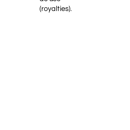
(royalties).
Home
Soluções
Sobre
Contato