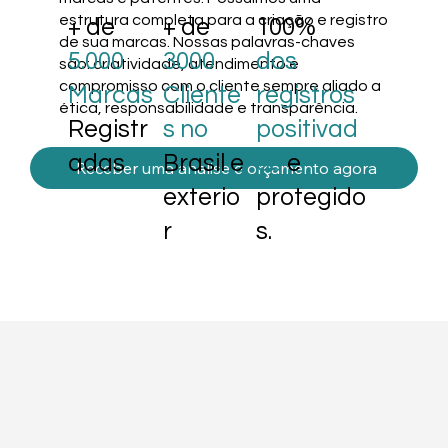
estrutura completa para a criação e registro
+ de
+ de
100%
de sua marcas. Nossas palavras-chaves
5.000
3000
dos
são: criatividade, atendimento e
compromisso com o cliente sempre aliado a
Marcas
Cliente
registros
ética, responsabilidade e transparência.
Registr
s no
positivad
adas
Brasil e
os
e
Receber uma analise e orçamento agora
exterio
protegido
r
s.