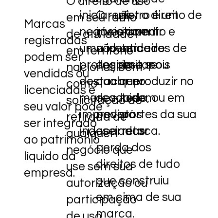
O direito de uso
iniciar um
O registro é um
Ter o direito de
em seu ramo
Marcas
negócio com
investimento e
impedir
de atividade
registradas
uma identidade
não uma
terceiros de
em território
podem ser
protegida e se
despesa, pois
imitar ou
nacional, bem
vendidas ou
destacar no
qualquer
reproduzir no
como
licenciadas e
marcado sem
descuido
todo, ou em
solicitação de
seu valor pode
imprevistos
poderá
partes da sua
retirada de
ser integrado
indesejados
acarretar
marca.
qualquer
ao patrimônio
perda dos
negócio que
líquido da
direitos de tudo
use sem sua
empresa.
que construiu
autorização ou
em cima de sua
participação
marca.
de uso