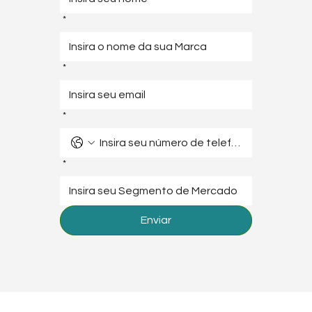
*
*
*
*
Enviar